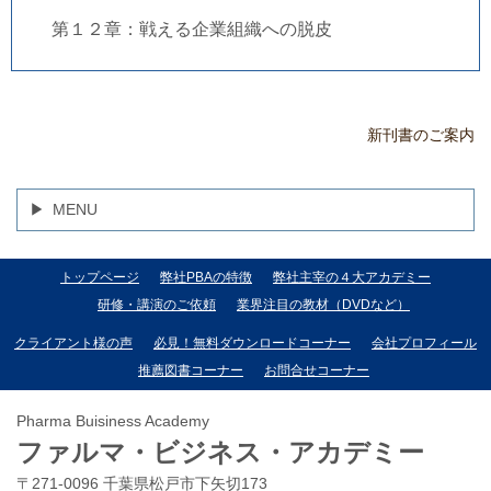
第１２章：戦える企業組織への脱皮
新刊書のご案内
MENU
トップページ
弊社PBAの特徴
弊社主宰の４大アカデミー
研修・講演のご依頼
業界注目の教材（DVDなど）
クライアント様の声
必見！無料ダウンロードコーナー
会社プロフィール
推薦図書コーナー
お問合せコーナー
Pharma Buisiness Academy
ファルマ・ビジネス・アカデミー
〒271-0096 千葉県松戸市下矢切173