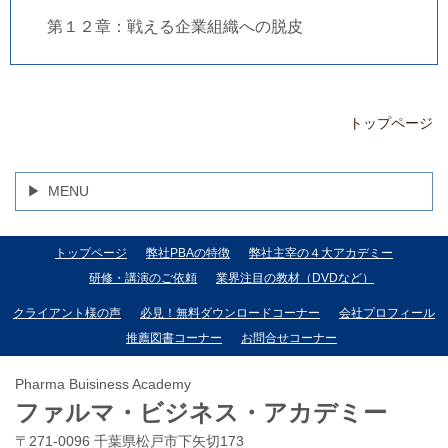
第１２章：戦える企業組織への脱皮
トップページ
MENU
トップページ
弊社PBAの特徴
弊社主宰の４大アカデミー
研修・講演のご依頼
業界注目の教材（DVDなど）
クライアント様の声
必見！無料ダウンロードコーナー
会社プロフィール
推薦図書コーナー
お問合せコーナー
Pharma Buisiness Academy
ファルマ・ビジネス・アカデミー
〒271-0096 千葉県松戸市下矢切173